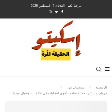
مرحبا بكم - الثلاثاء, 4 أغسطس 2026
الرئيسية
سوشيال نيوز
مروان جليتش.. حكاية صاحب أقوى انتخابات في عالم السوشيال ميديا